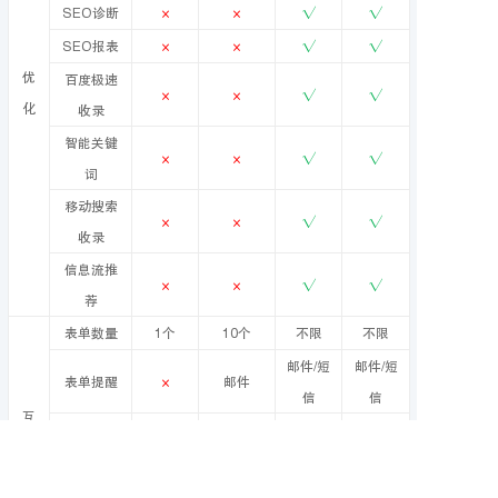
SEO诊断
×
×
√
√
SEO报表
×
×
√
√
优
百度极速
×
×
√
√
化
收录
智能关键
×
×
√
√
词
移动搜索
×
×
√
√
收录
信息流推
×
×
√
√
荐
表单数量
1个
10个
不限
不限
邮件/短
邮件/短
表单提醒
×
邮件
信
信
互
表单导出
×
√
√
√
动
评论功能
×
√
√
√
留言功能
×
√
√
√