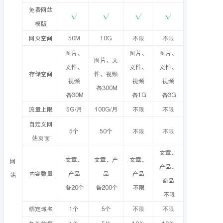
免费网站
√
√
√
√
模版
网页空间
50M
10G
不限
不限
图片、
图片、
图片、
图片、文
文件、
文件、
文件、
存储空间
件、视频
视频
视频
视频
各300M
各30M
各1G
各3G
流量上限
5G/月
100G/月
不限
不限
自定义网
5个
50个
不限
不限
站页面
文章、
文章、
文章、产
文章、
网
产品、
内容数量
产品
品
产品
站
商品
各20个
各200个
不限
不限
绑定域名
1个
5个
不限
不限