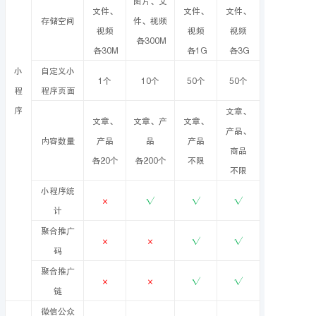
图片、文
文件、
文件、
文件、
存储空间
件、视频
视频
视频
视频
各300M
各30M
各1G
各3G
小
自定义小
1个
10个
50个
50个
程
程序页面
序
文章、
文章、
文章、产
文章、
产品、
内容数量
产品
品
产品
商品
各20个
各200个
不限
不限
小程序统
×
√
√
√
计
聚合推广
×
×
√
√
码
聚合推广
×
×
√
√
链
微信公众