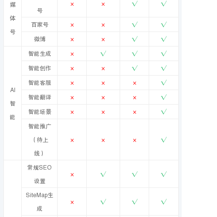
×
×
√
√
媒
号
体
百家号
×
×
√
√
号
微博
×
×
√
√
智能生成
×
√
√
√
智能创作
×
×
√
√
智能客服
×
×
×
√
AI
智能翻译
×
×
×
√
智
智能场景
×
×
×
√
能
智能推广
（待上
×
×
×
√
线）
常规SEO
×
√
√
√
设置
SiteMap生
×
√
√
√
成