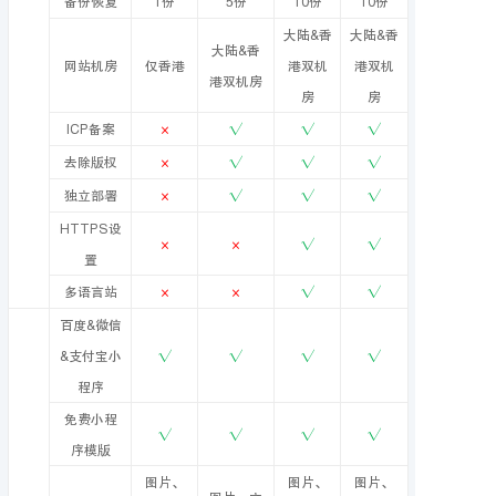
备份恢复
1份
5份
10份
10份
大陆&香
大陆&香
大陆&香
网站机房
仅香港
港双机
港双机
港双机房
房
房
ICP备案
×
√
√
√
去除版权
×
√
√
√
独立部署
×
√
√
√
HTTPS设
×
×
√
√
置
多语言站
×
×
√
√
百度&微信
&支付宝小
√
√
√
√
程序
免费小程
√
√
√
√
序模版
图片、
图片、
图片、